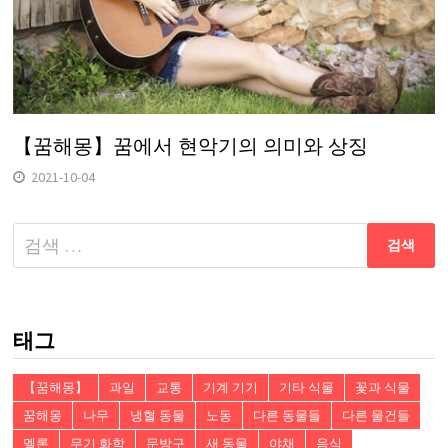
【꿈해몽】꿈에서 현악기의 의미와 상징
2021-10-04
다
음
검
색:
태그
【꿈해몽】
과일
교통
기계 기기
기타 식물
꽃과 식물
꿈해몽
나무
냉혈 동물
노동
다른 동물들
다른 물건들
멜론
무기 화학
문방구
새 동물
야채
음식