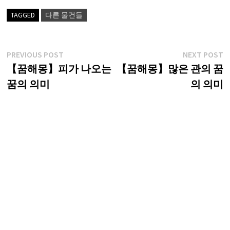
TAGGED
다른 물건들
글
Previous
N
PREVIOUS POST
NEXT POST
post:
p
【꿈해몽】피가 나오는
【꿈해몽】많은 관의 꿈
탐
꿈의 의미
의 의미
색