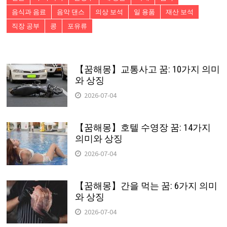
음식과 음료
음악 댄스
의상 보석
일 용품
재산 보석
직장 공부
콩
포유류
【꿈해몽】교통사고 꿈: 10가지 의미
와 상징
2026-07-04
【꿈해몽】호텔 수영장 꿈: 14가지
의미와 상징
2026-07-04
【꿈해몽】간을 먹는 꿈: 6가지 의미
와 상징
2026-07-04