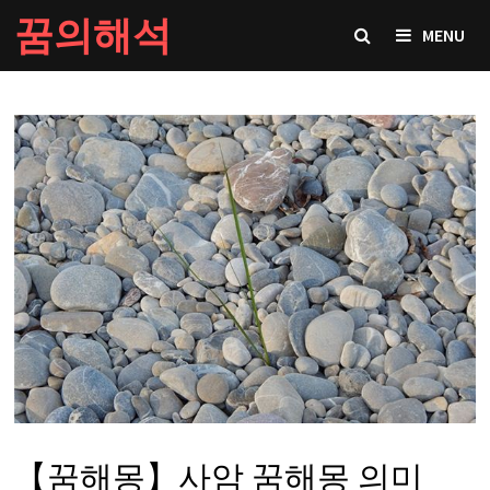
Skip
꿈의해석
MENU
to
content
【꿈해몽】사암 꿈해몽 의미