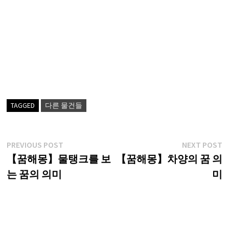
TAGGED
다른 물건들
글
Previous
N
PREVIOUS POST
NEXT POST
post:
p
【꿈해몽】물탱크를 보
【꿈해몽】차양의 꿈 의
탐
는 꿈의 의미
미
색