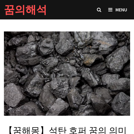
Skip
꿈의해석
MENU
to
content
【꿈해몽】석탄 호퍼 꿈의 의미