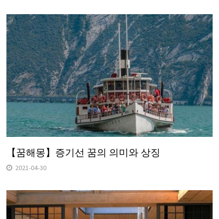
【꿈해몽】증기선 꿈의 의미와 상징
2021-04-30