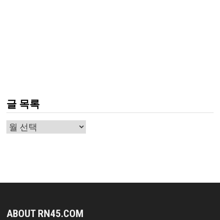
글 목록
글
목
록
ABOUT RN45.COM