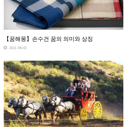
【꿈해몽】손수건 꿈의 의미와 상징
2021-06-01