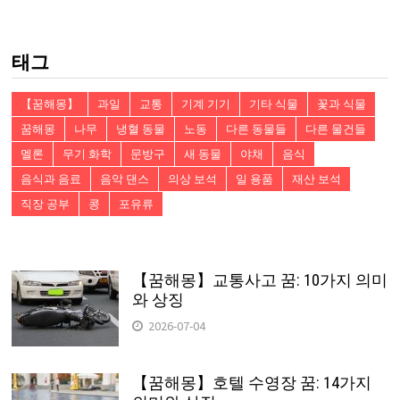
검
색:
태그
【꿈해몽】
과일
교통
기계 기기
기타 식물
꽃과 식물
꿈해몽
나무
냉혈 동물
노동
다른 동물들
다른 물건들
멜론
무기 화학
문방구
새 동물
야채
음식
음식과 음료
음악 댄스
의상 보석
일 용품
재산 보석
직장 공부
콩
포유류
【꿈해몽】교통사고 꿈: 10가지 의미
와 상징
2026-07-04
【꿈해몽】호텔 수영장 꿈: 14가지