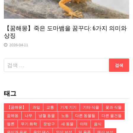
【꿈해몽】죽은 도마뱀을 꿈꾸다: 6가지 의미와
상징
2026-04-11
다
음
검
색:
태그
【꿈해몽】
과일
교통
기계 기기
기타 식물
꽃과 식물
꿈해몽
나무
냉혈 동물
노동
다른 동물들
다른 물건들
멜론
무기 화학
문방구
새 동물
야채
음식
음식과 음료
음악 댄스
의상 보석
일 용품
재산 보석