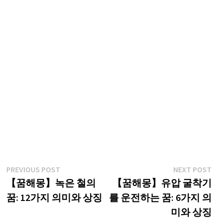
글
Previous
N
PREVIOUS POST
NEXT POST
post:
p
【꿈해몽】녹은 철의
【꿈해몽】유압 굴착기
탐
꿈: 12가지 의미와 상징
를 운전하는 꿈: 6가지 의
색
미와 상징