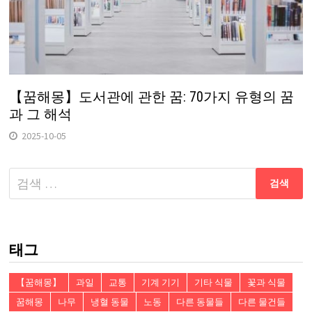
【꿈해몽】도서관에 관한 꿈: 70가지 유형의 꿈
과 그 해석
2025-10-05
다
음
검
색:
태그
【꿈해몽】
과일
교통
기계 기기
기타 식물
꽃과 식물
꿈해몽
나무
냉혈 동물
노동
다른 동물들
다른 물건들