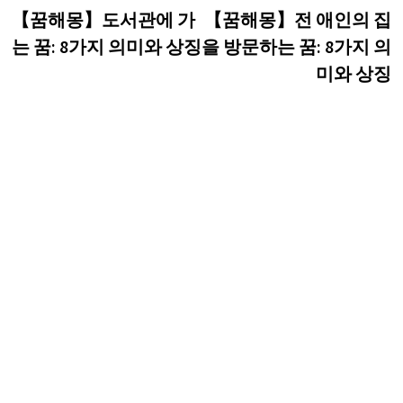
post:
p
【꿈해몽】도서관에 가
【꿈해몽】전 애인의 집
탐
는 꿈: 8가지 의미와 상징
을 방문하는 꿈: 8가지 의
색
미와 상징