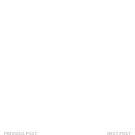
글
Previous
N
PREVIOUS POST
NEXT POST