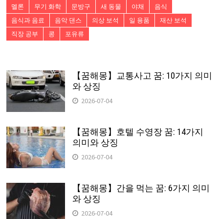
멜론
무기 화학
문방구
새 동물
야채
음식
음식과 음료
음악 댄스
의상 보석
일 용품
재산 보석
직장 공부
콩
포유류
【꿈해몽】교통사고 꿈: 10가지 의미
와 상징
2026-07-04
【꿈해몽】호텔 수영장 꿈: 14가지
의미와 상징
2026-07-04
【꿈해몽】간을 먹는 꿈: 6가지 의미
와 상징
2026-07-04