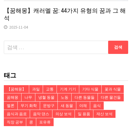
【꿈해몽】캐러멜 꿈: 44가지 유형의 꿈과 그 해
석
2025-11-04
다
음
검
색:
태그
【꿈해몽】
과일
교통
기계 기기
기타 식물
꽃과 식물
꿈해몽
나무
냉혈 동물
노동
다른 동물들
다른 물건들
멜론
무기 화학
문방구
새 동물
야채
음식
음식과 음료
음악 댄스
의상 보석
일 용품
재산 보석
직장 공부
콩
포유류