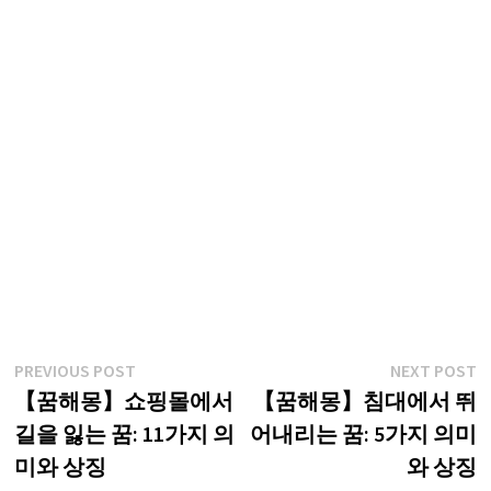
글
Previous
N
PREVIOUS POST
NEXT POST
post:
p
【꿈해몽】쇼핑몰에서
【꿈해몽】침대에서 뛰
탐
길을 잃는 꿈: 11가지 의
어내리는 꿈: 5가지 의미
색
미와 상징
와 상징