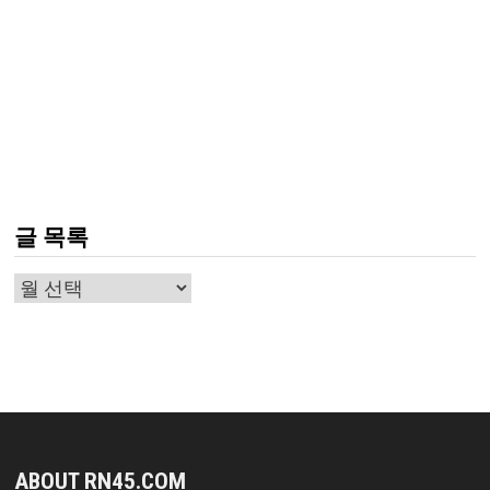
글 목록
글
목
록
ABOUT RN45.COM