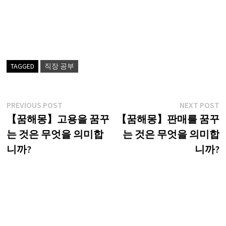
TAGGED
직장 공부
글
Previous
N
PREVIOUS POST
NEXT POST
post:
p
【꿈해몽】고용을 꿈꾸
【꿈해몽】판매를 꿈꾸
탐
는 것은 무엇을 의미합
는 것은 무엇을 의미합
색
니까?
니까?