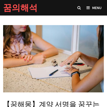
Skip
꿈의해석
MENU
to
content
【꿈해몽】계약 서명을 꿈꾸는