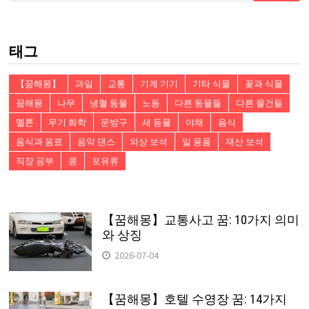
검
색:
태그
【꿈해몽】
과일
교통
기계 기기
기타 식물
꽃과 식물
꿈해몽
나무
냉혈 동물
노동
다른 동물들
다른 물건들
멜론
무기 화학
문방구
새 동물
야채
음식
음식과 음료
음악 댄스
의상 보석
일 용품
재산 보석
직장 공부
콩
포유류
【꿈해몽】교통사고 꿈: 10가지 의미
와 상징
2026-07-04
【꿈해몽】호텔 수영장 꿈: 14가지