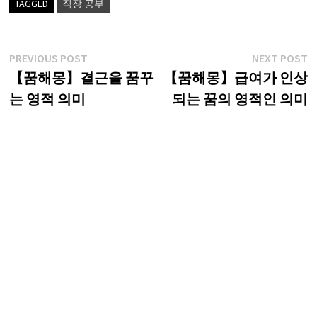
TAGGED
직장 공부
글
Previous
N
PREVIOUS POST
NEXT POST
post:
p
【꿈해몽】결근을 꿈꾸
【꿈해몽】급여가 인상
탐
는 영적 의미
되는 꿈의 영적인 의미
색