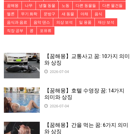
꿈해몽
나무
냉혈 동물
노동
다른 동물들
다른 물건들
멜론
무기 화학
문방구
새 동물
야채
음식
음식과 음료
음악 댄스
의상 보석
일 용품
재산 보석
직장 공부
콩
포유류
【꿈해몽】교통사고 꿈: 10가지 의미
와 상징
2026-07-04
【꿈해몽】호텔 수영장 꿈: 14가지
의미와 상징
2026-07-04
【꿈해몽】간을 먹는 꿈: 6가지 의미
와 상징