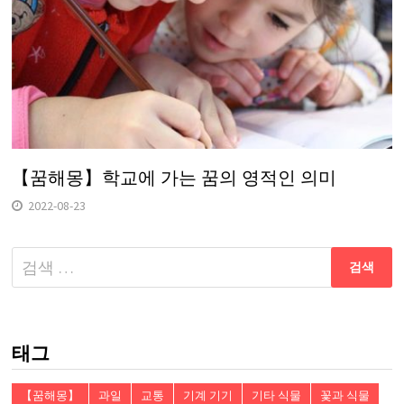
【꿈해몽】학교에 가는 꿈의 영적인 의미
2022-08-23
다
음
검
색:
태그
【꿈해몽】
과일
교통
기계 기기
기타 식물
꽃과 식물