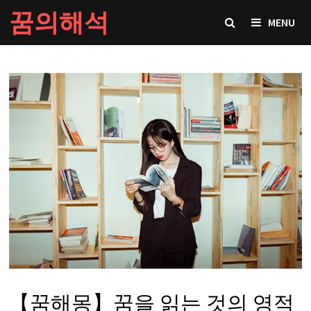
Skip
꿈의해석
MENU
to
content
【꿈해몽】꿈을 읽는 것의 영적