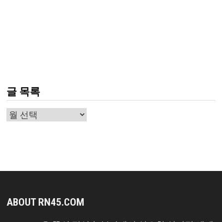
글 목록
글
목
록
ABOUT RN45.COM