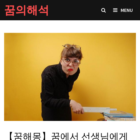
Skip
꿈의해석
MENU
to
content
【꿈해몽】꿈에서 선생님에게