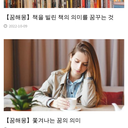
【꿈해몽】책을 빌린 책의 의미를 꿈꾸는 것
2022-10-09
【꿈해몽】쫓겨나는 꿈의 의미