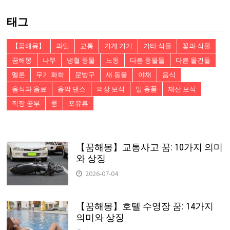
색:
태그
【꿈해몽】
과일
교통
기계 기기
기타 식물
꽃과 식물
꿈해몽
나무
냉혈 동물
노동
다른 동물들
다른 물건들
멜론
무기 화학
문방구
새 동물
야채
음식
음식과 음료
음악 댄스
의상 보석
일 용품
재산 보석
직장 공부
콩
포유류
【꿈해몽】교통사고 꿈: 10가지 의미
와 상징
2026-07-04
【꿈해몽】호텔 수영장 꿈: 14가지
의미와 상징