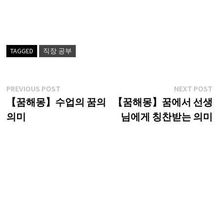
TAGGED
직장 공부
글
Previous
N
PREVIOUS POST
NEXT POST
post:
p
【꿈해몽】수업의 꿈의
【꿈해몽】꿈에서 선생
탐
의미
님에게 칭찬받는 의미
색