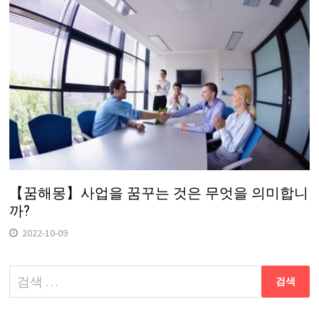
【꿈해몽】사업을 꿈꾸는 것은 무엇을 의미합니
까?
2022-10-09
다
음
검