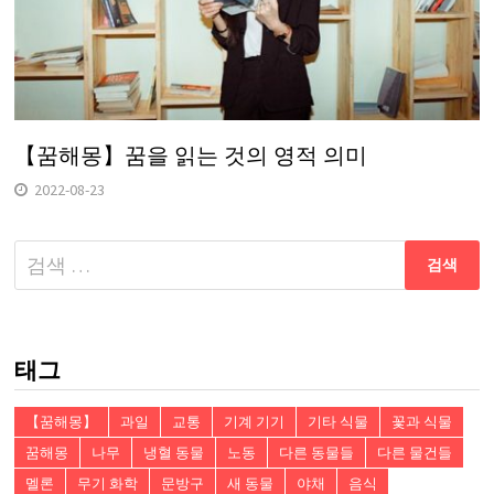
【꿈해몽】꿈을 읽는 것의 영적 의미
2022-08-23
다
음
검
색:
태그
【꿈해몽】
과일
교통
기계 기기
기타 식물
꽃과 식물
꿈해몽
나무
냉혈 동물
노동
다른 동물들
다른 물건들
멜론
무기 화학
문방구
새 동물
야채
음식