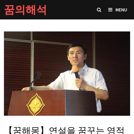
Skip
꿈의해석
MENU
to
content
【꿈해몽】연설을 꿈꾸는 영적