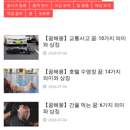
음식과 음료
음악 댄스
의상 보석
일 용품
재산 보석
직장 공부
콩
포유류
【꿈해몽】교통사고 꿈: 10가지 의미
와 상징
2026-07-04
【꿈해몽】호텔 수영장 꿈: 14가지
의미와 상징
2026-07-04
【꿈해몽】간을 먹는 꿈: 6가지 의미
와 상징
2026-07-04