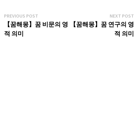
글
Previous
N
PREVIOUS POST
NEXT POST
post:
p
【꿈해몽】꿈 비문의 영
【꿈해몽】꿈 연구의 영
탐
적 의미
적 의미
색