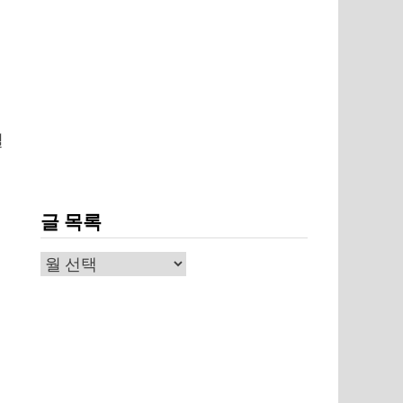
길
글 목록
글
목
록