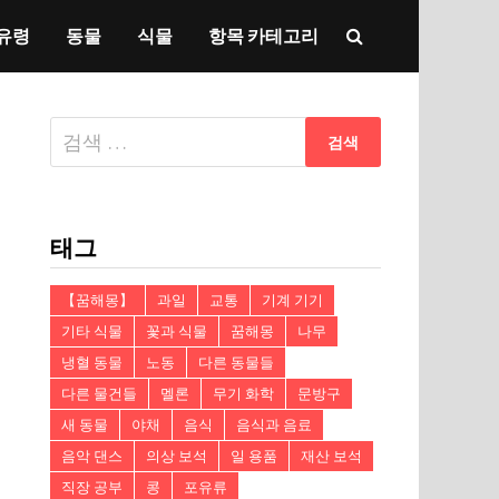
유령
동물
식물
항목 카테고리
다
음
검
색:
태그
【꿈해몽】
과일
교통
기계 기기
기타 식물
꽃과 식물
꿈해몽
나무
냉혈 동물
노동
다른 동물들
다른 물건들
멜론
무기 화학
문방구
새 동물
야채
음식
음식과 음료
음악 댄스
의상 보석
일 용품
재산 보석
직장 공부
콩
포유류