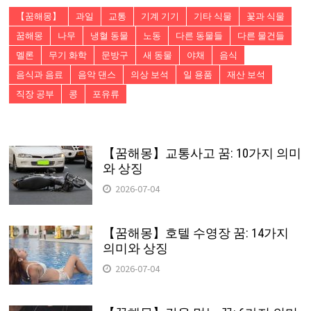
【꿈해몽】
과일
교통
기계 기기
기타 식물
꽃과 식물
꿈해몽
나무
냉혈 동물
노동
다른 동물들
다른 물건들
멜론
무기 화학
문방구
새 동물
야채
음식
음식과 음료
음악 댄스
의상 보석
일 용품
재산 보석
직장 공부
콩
포유류
【꿈해몽】교통사고 꿈: 10가지 의미
와 상징
2026-07-04
【꿈해몽】호텔 수영장 꿈: 14가지
의미와 상징
2026-07-04