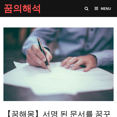
Skip
꿈의해석
MENU
to
content
【꿈해몽】서명 된 문서를 꿈꾸