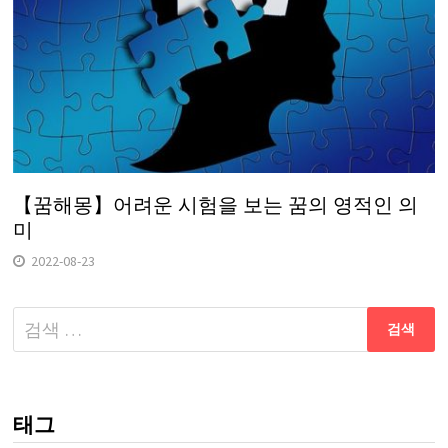
【꿈해몽】어려운 시험을 보는 꿈의 영적인 의
미
2022-08-23
다
음
검
색:
태그