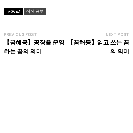
TAGGED
직장 공부
글
Previous
N
PREVIOUS POST
NEXT POST
post:
p
【꿈해몽】공장을 운영
【꿈해몽】읽고 쓰는 꿈
탐
하는 꿈의 의미
의 의미
색