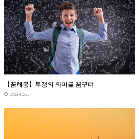
【꿈해몽】투쟁의 의미를 꿈꾸며
2022-12-13