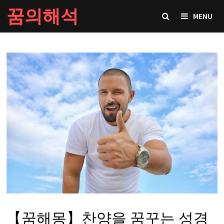
Skip
꿈의해석
MENU
to
content
【꿈해몽】찬양을 꿈꾸는 성경