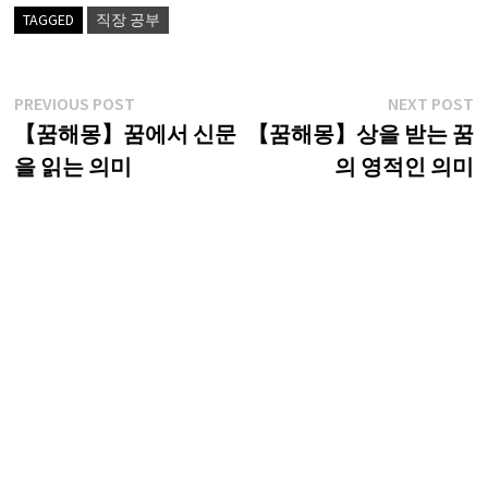
TAGGED
직장 공부
글
Previous
N
PREVIOUS POST
NEXT POST
post:
p
【꿈해몽】꿈에서 신문
【꿈해몽】상을 받는 꿈
탐
을 읽는 의미
의 영적인 의미
색