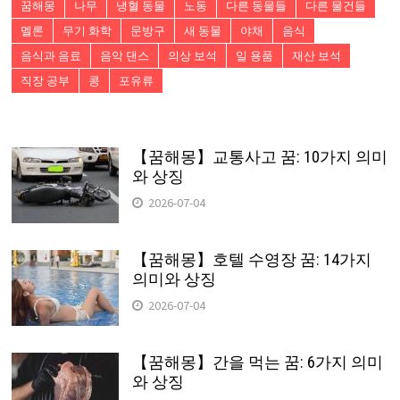
꿈해몽
나무
냉혈 동물
노동
다른 동물들
다른 물건들
멜론
무기 화학
문방구
새 동물
야채
음식
음식과 음료
음악 댄스
의상 보석
일 용품
재산 보석
직장 공부
콩
포유류
【꿈해몽】교통사고 꿈: 10가지 의미
와 상징
2026-07-04
【꿈해몽】호텔 수영장 꿈: 14가지
의미와 상징
2026-07-04
【꿈해몽】간을 먹는 꿈: 6가지 의미
와 상징