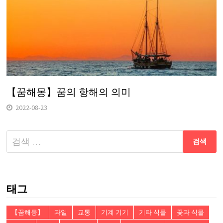
【꿈해몽】꿈의 항해의 의미
2022-08-23
다
음
검
색:
태그
【꿈해몽】
과일
교통
기계 기기
기타 식물
꽃과 식물