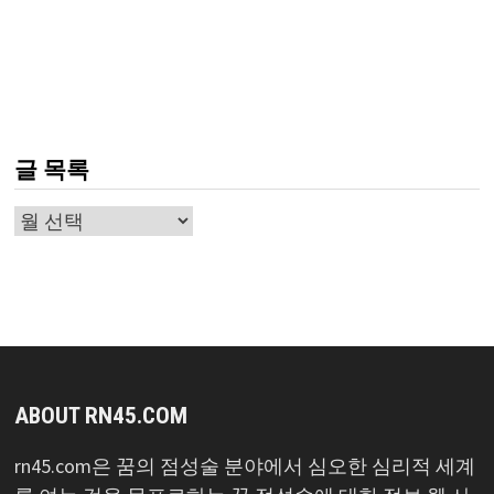
글 목록
글
목
록
ABOUT RN45.COM
rn45.com은 꿈의 점성술 분야에서 심오한 심리적 세계