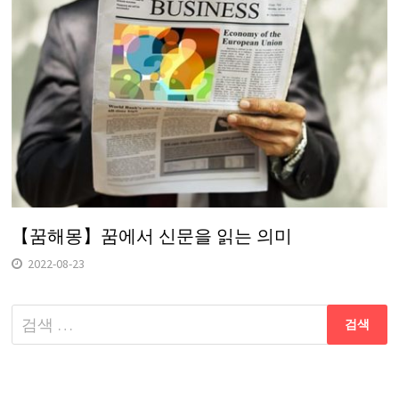
【꿈해몽】꿈에서 신문을 읽는 의미
2022-08-23
다
음
검
색: