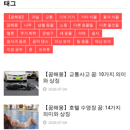
태그
【꿈해몽】
과일
교통
기계 기기
기타 식물
꽃과 식물
꿈해몽
나무
냉혈 동물
노동
다른 동물들
다른 물건들
멜론
무기 화학
문방구
새 동물
야채
음식
음식과 음료
음악 댄스
의상 보석
일 용품
재산 보석
직장 공부
콩
포유류
【꿈해몽】교통사고 꿈: 10가지 의미
와 상징
2026-07-04
【꿈해몽】호텔 수영장 꿈: 14가지
의미와 상징
2026-07-04