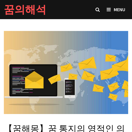
Skip
꿈의해석
MENU
to
content
【꿈해몽】꿈 통지의 영적인 의