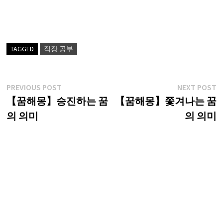
TAGGED
직장 공부
글
Previous
N
PREVIOUS POST
NEXT POST
post:
p
【꿈해몽】승진하는 꿈
【꿈해몽】쫓겨나는 꿈
탐
의 의미
의 의미
색