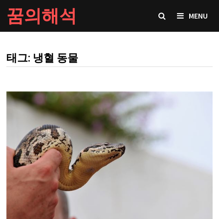
Skip
꿈의해석
MENU
to
content
태그: 냉혈 동물