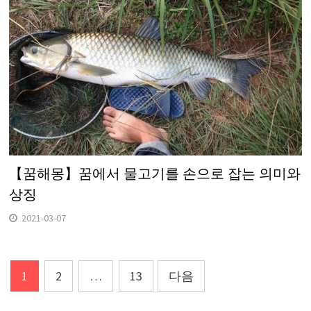
【꿈해몽】꿈에서 물고기를 손으로 잡는 의미와
상징
2021-03-07
글
1
2
…
13
다음
탐