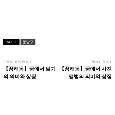
TAGGED
문방구
글
Previous
N
PREVIOUS POST
NEXT POST
post:
p
【꿈해몽】꿈에서 일기
【꿈해몽】꿈에서 사진
탐
의 의미와 상징
앨범의 의미와 상징
색