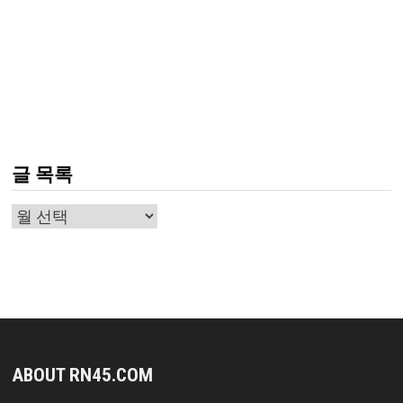
글 목록
글
목
록
ABOUT RN45.COM