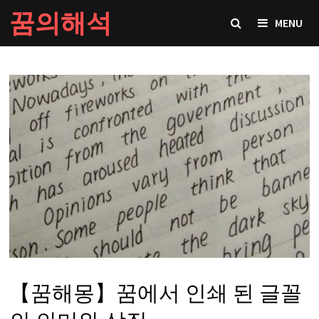
Skip
꿈의해석
MENU
to
content
【꿈해몽】꿈에서 인쇄 된 글꼴