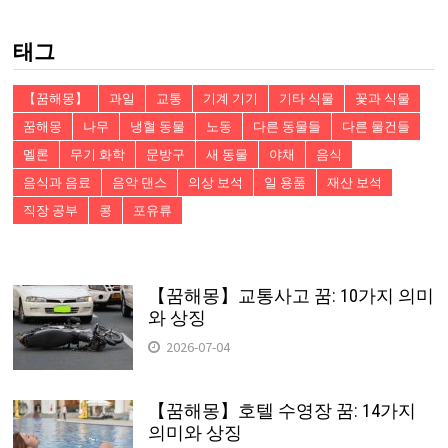
검
색:
태그
【꿈해몽】
과일
교통
기계 기기
기타 식물
꽃과 식물
꿈해몽
나무
냉혈 동물
노동
다른 동물들
다른 물건들
멜론
무기 화학
문방구
새 동물
야채
음식
음식과 음료
음악 댄스
의상 보석
일 용품
재산 보석
직장 공부
콩
포유류
【꿈해몽】교통사고 꿈: 10가지 의미
와 상징
2026-07-04
【꿈해몽】호텔 수영장 꿈: 14가지
의미와 상징