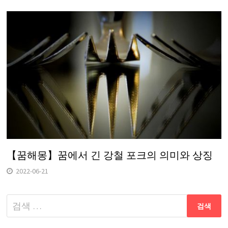
【꿈해몽】꿈에서 긴 강철 포크의 의미와 상징
2022-06-21
다
음