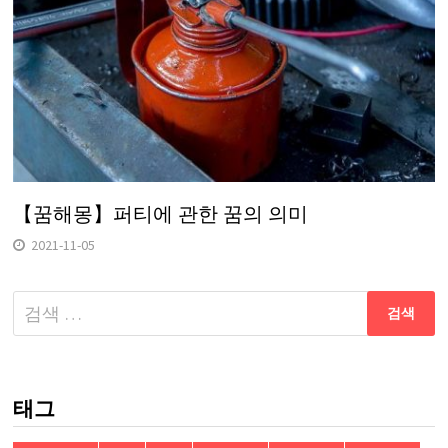
【꿈해몽】퍼티에 관한 꿈의 의미
2021-11-05
다
음
검
색:
태그