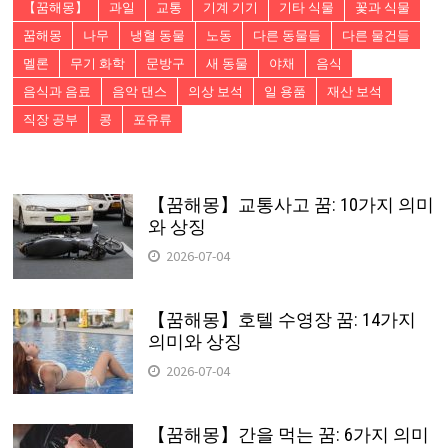
【꿈해몽】
과일
교통
기계 기기
기타 식물
꽃과 식물
꿈해몽
나무
냉혈 동물
노동
다른 동물들
다른 물건들
멜론
무기 화학
문방구
새 동물
야채
음식
음식과 음료
음악 댄스
의상 보석
일 용품
재산 보석
직장 공부
콩
포유류
【꿈해몽】교통사고 꿈: 10가지 의미
와 상징
2026-07-04
【꿈해몽】호텔 수영장 꿈: 14가지
의미와 상징
2026-07-04
【꿈해몽】간을 먹는 꿈: 6가지 의미