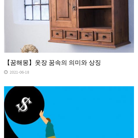
【꿈해몽】옷장 꿈속의 의미와 상징
2021-06-18