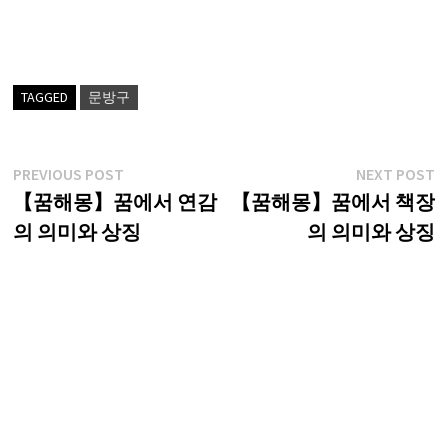
TAGGED
문방구
글
Previous
N
PREVIOUS POST
NEXT POST
post:
p
【꿈해몽】꿈에서 연감
【꿈해몽】꿈에서 책장
탐
의 의미와 상징
의 의미와 상징
색