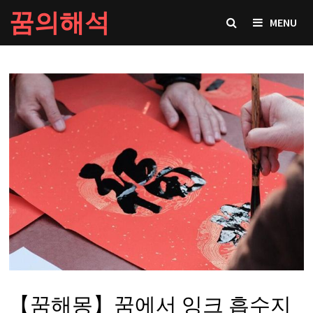
Skip
꿈의해석
MENU
to
content
【꿈해몽】꿈에서 잉크 흡수지