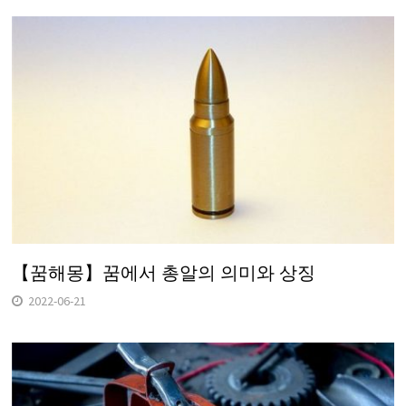
【꿈해몽】꿈에서 총알의 의미와 상징
2022-06-21