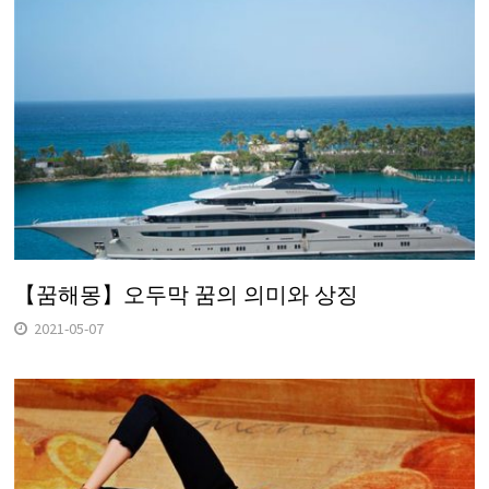
【꿈해몽】오두막 꿈의 의미와 상징
2021-05-07