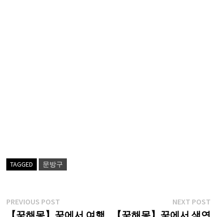
TAGGED
문방구
글
Previous
N
PREVIOUS POST
NEXT POST
post:
p
【꿈해몽】꿈에서 여행
【꿈해몽】꿈에서 색연