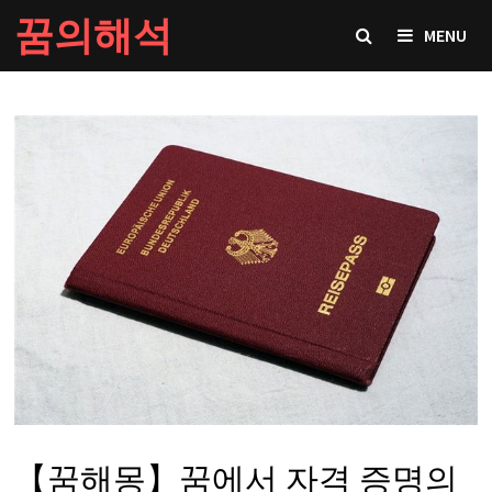
Skip
꿈의해석
MENU
to
content
【꿈해몽】꿈에서 자격 증명의