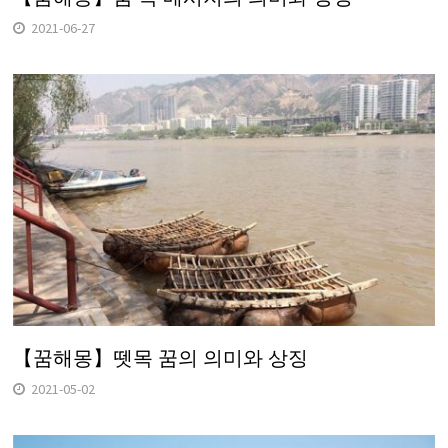
2021-06-27
【꿈해몽】뗏목 꿈의 의미와 상징
2021-05-02