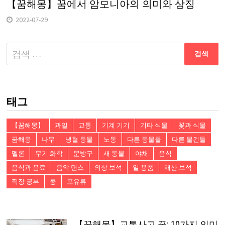
【꿈해몽】꿈에서 암모니아의 의미와 상징
2022-07-29
다
음
검
색:
태그
【꿈해몽】
과일
교통
기계 기기
기타 식물
꽃과 식물
꿈해몽
나무
냉혈 동물
노동
다른 동물들
다른 물건들
멜론
무기 화학
문방구
새 동물
야채
음식
음식과 음료
음악 댄스
의상 보석
일 용품
재산 보석
직장 공부
콩
포유류
【꿈해몽】교통사고 꿈: 10가지 의미