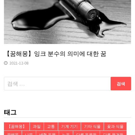
【꿈해몽】잉크 분수의 의미에 대한 꿈
2021-12-08
다
음
검
색:
태그
【꿈해몽】
과일
교통
기계 기기
기타 식물
꽃과 식물
꿈해몽
나무
냉혈 동물
노동
다른 동물들
다른 물건들