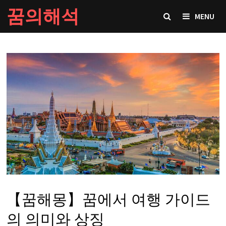
Skip
꿈의해석
MENU
to
content
【꿈해몽】꿈에서 여행 가이드
의 의미와 상징