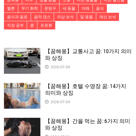
멜론
무기 화학
문방구
새 동물
야채
음식
음식과 음료
음악 댄스
의상 보석
일 용품
재산 보석
직장 공부
콩
포유류
【꿈해몽】교통사고 꿈: 10가지 의미
와 상징
2026-07-04
【꿈해몽】호텔 수영장 꿈: 14가지
의미와 상징
2026-07-04
【꿈해몽】간을 먹는 꿈: 6가지 의미
와 상징