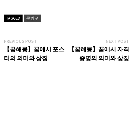
TAGGED
문방구
글
Previous
N
PREVIOUS POST
NEXT POST
post:
p
【꿈해몽】꿈에서 포스
【꿈해몽】꿈에서 자격
탐
터의 의미와 상징
증명의 의미와 상징
색