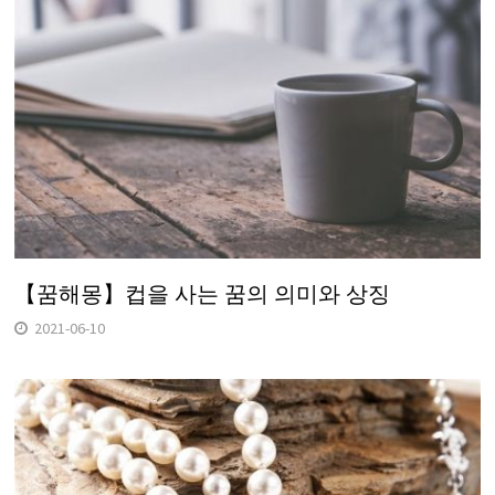
【꿈해몽】컵을 사는 꿈의 의미와 상징
2021-06-10