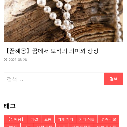
【꿈해몽】꿈에서 보석의 의미와 상징
2021-08-28
다
음
검
색:
태그
【꿈해몽】
과일
교통
기계 기기
기타 식물
꽃과 식물