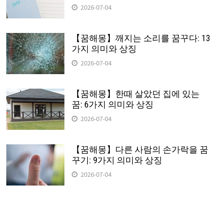
2026-07-04
【꿈해몽】깨지는 소리를 꿈꾸다: 13
가지 의미와 상징
2026-07-04
【꿈해몽】한때 살았던 집에 있는
꿈: 6가지 의미와 상징
2026-07-04
【꿈해몽】다른 사람의 손가락을 꿈
꾸기: 9가지 의미와 상징
2026-07-04