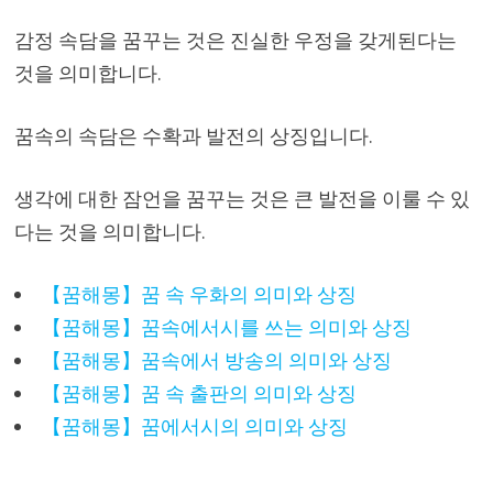
감정 속담을 꿈꾸는 것은 진실한 우정을 갖게된다는
것을 의미합니다.
꿈속의 속담은 수확과 발전의 상징입니다.
생각에 대한 잠언을 꿈꾸는 것은 큰 발전을 이룰 수 있
다는 것을 의미합니다.
【꿈해몽】꿈 속 우화의 의미와 상징
【꿈해몽】꿈속에서시를 쓰는 의미와 상징
【꿈해몽】꿈속에서 방송의 의미와 상징
【꿈해몽】꿈 속 출판의 의미와 상징
【꿈해몽】꿈에서시의 의미와 상징