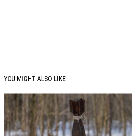
YOU MIGHT ALSO LIKE