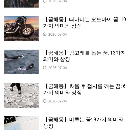
2026-07-04
【꿈해몽】떠다니는 오토바이 꿈: 10
가지 의미와 상징
2026-07-04
【꿈해몽】범고래를 돕는 꿈: 13가지
의미와 상징
2026-07-04
【꿈해몽】싸움 후 접시를 깨는 꿈: 6
가지 의미와 상징
2026-07-04
【꿈해몽】미루는 꿈: 9가지 의미와
상징