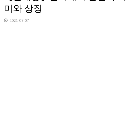
미와 상징
2021-07-07