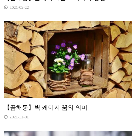
2021-05-22
【꿈해몽】벽 케이지 꿈의 의미
2021-11-01