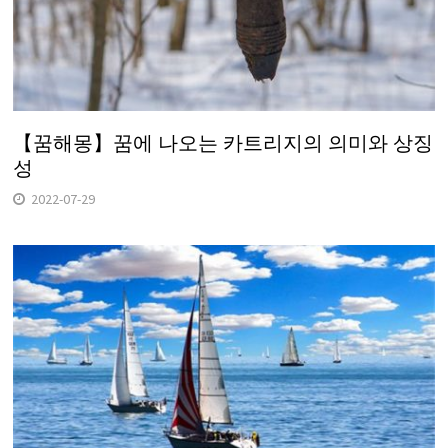
【꿈해몽】꿈에 나오는 카트리지의 의미와 상징
성
2022-07-29