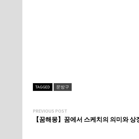
TAGGED
문방구
글
Previous
PREVIOUS POST
post:
【꿈해몽】꿈에서 스케치의 의미와 상
탐
색