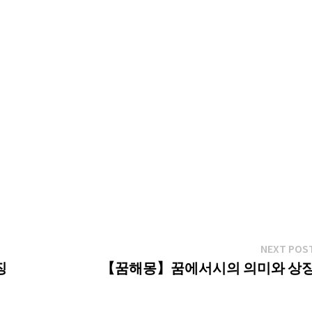
NEXT POS
징
【꿈해몽】꿈에서시의 의미와 상