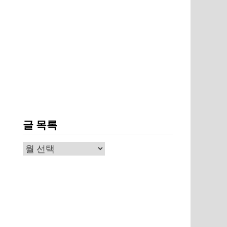
글 목록
글
목
록