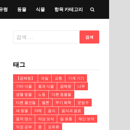
유령
동물
식물
항목 카테고리
다
음
검
색:
태그
【꿈해몽】
과일
교통
기계 기기
기타 식물
꽃과 식물
꿈해몽
나무
냉혈 동물
노동
다른 동물들
다른 물건들
멜론
무기 화학
문방구
새 동물
야채
음식
음식과 음료
음악 댄스
의상 보석
일 용품
재산 보석
직장 공부
콩
포유류