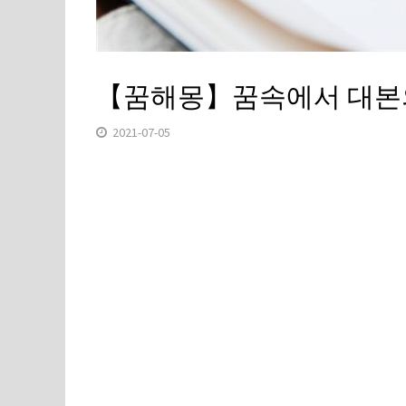
【꿈해몽】꿈속에서 대본
2021-07-05