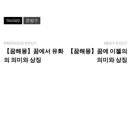
TAGGED
문방구
글
Previous
N
PREVIOUS POST
NEXT POST
post:
p
【꿈해몽】꿈에서 유화
【꿈해몽】꿈에 이젤의
탐
의 의미와 상징
의미와 상징
색