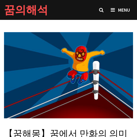
Skip
꿈의해석
MENU
to
content
【꿈해몽】꿈에서 만화의 의미