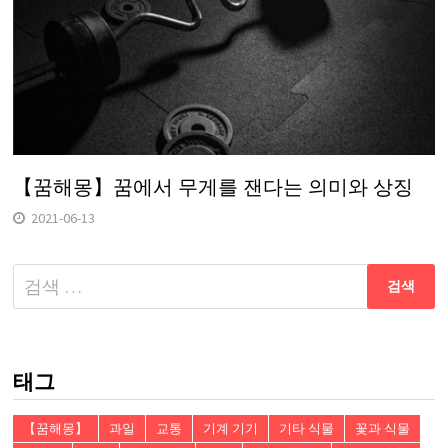
【꿈해몽】꿈에서 무게를 잰다는 의미와 상징
2021-06-13
다
음
검
색:
태그
【꿈해몽】
과일
교통
기계 기기
기타 식물
꽃과 식물