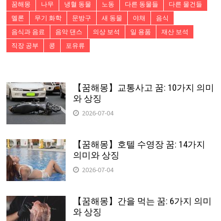
꿈해몽
나무
냉혈 동물
노동
다른 동물들
다른 물건들
멜론
무기 화학
문방구
새 동물
야채
음식
음식과 음료
음악 댄스
의상 보석
일 용품
재산 보석
직장 공부
콩
포유류
【꿈해몽】교통사고 꿈: 10가지 의미
와 상징
2026-07-04
【꿈해몽】호텔 수영장 꿈: 14가지
의미와 상징
2026-07-04
【꿈해몽】간을 먹는 꿈: 6가지 의미
와 상징