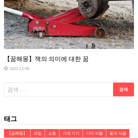
【꿈해몽】잭의 의미에 대한 꿈
2021-12-08
다
음
검
색:
태그
【꿈해몽】
과일
교통
기계 기기
기타 식물
꽃과 식물