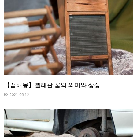
【꿈해몽】빨래판 꿈의 의미와 상징
2021-06-12