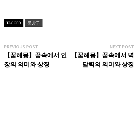
TAGGED
문방구
글
Previous
N
PREVIOUS POST
NEXT POST
post:
p
【꿈해몽】꿈속에서 인
【꿈해몽】꿈속에서 벽
탐
장의 의미와 상징
달력의 의미와 상징
색