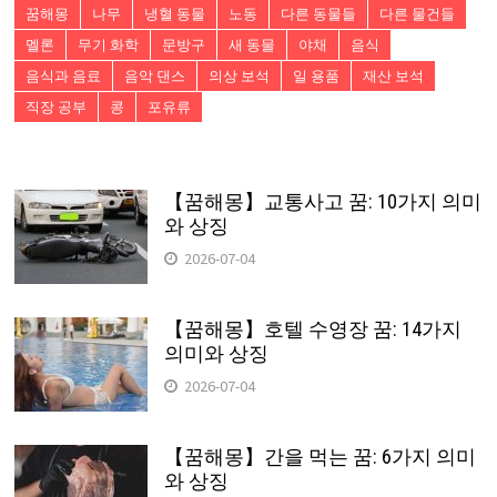
꿈해몽
나무
냉혈 동물
노동
다른 동물들
다른 물건들
멜론
무기 화학
문방구
새 동물
야채
음식
음식과 음료
음악 댄스
의상 보석
일 용품
재산 보석
직장 공부
콩
포유류
【꿈해몽】교통사고 꿈: 10가지 의미
와 상징
2026-07-04
【꿈해몽】호텔 수영장 꿈: 14가지
의미와 상징
2026-07-04
【꿈해몽】간을 먹는 꿈: 6가지 의미
와 상징