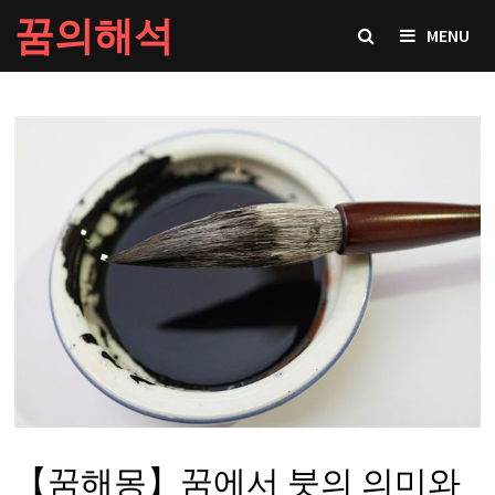
Skip
꿈의해석
MENU
to
content
【꿈해몽】꿈에서 붓의 의미와