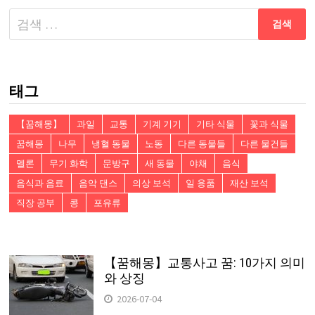
다
음
검
색:
태그
【꿈해몽】
과일
교통
기계 기기
기타 식물
꽃과 식물
꿈해몽
나무
냉혈 동물
노동
다른 동물들
다른 물건들
멜론
무기 화학
문방구
새 동물
야채
음식
음식과 음료
음악 댄스
의상 보석
일 용품
재산 보석
직장 공부
콩
포유류
【꿈해몽】교통사고 꿈: 10가지 의미
와 상징
2026-07-04