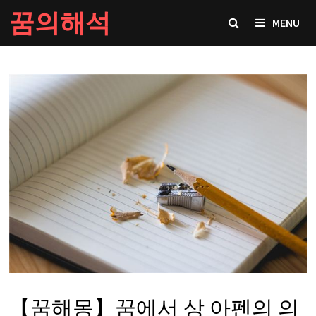
Skip
꿈의해석
MENU
to
content
【꿈해몽】꿈에서 상 아펜의 의