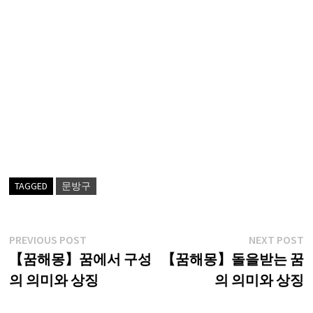
TAGGED
문방구
글
Previous
N
PREVIOUS POST
NEXT POST
post:
p
【꿈해몽】꿈에서 구성
【꿈해몽】돌을받는 꿈
탐
의 의미와 상징
의 의미와 상징
색