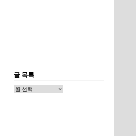
의
.
글 목록
글
목
록