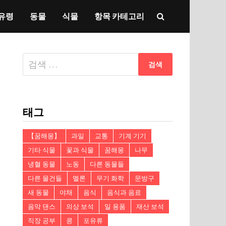
유령
동물
식물
항목 카테고리
다
음
검
색:
태그
【꿈해몽】
과일
교통
기계 기기
기타 식물
꽃과 식물
꿈해몽
나무
냉혈 동물
노동
다른 동물들
다른 물건들
멜론
무기 화학
문방구
새 동물
야채
음식
음식과 음료
음악 댄스
의상 보석
일 용품
재산 보석
직장 공부
콩
포유류