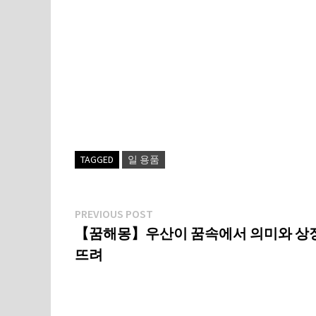
TAGGED
일 용품
글
Previous
PREVIOUS POST
post:
【꿈해몽】우산이 꿈속에서 의미와 상
탐
뜨려
색