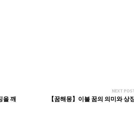
NEXT POS
징을 깨
【꿈해몽】이불 꿈의 의미와 상