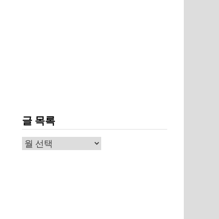
글 목록
글
목
록
상