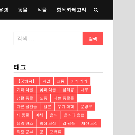
유령
동물
식물
항목 카테고리
다
음
검
색:
태그
【꿈해몽】
과일
교통
기계 기기
기타 식물
꽃과 식물
꿈해몽
나무
냉혈 동물
노동
다른 동물들
다른 물건들
멜론
무기 화학
문방구
새 동물
야채
음식
음식과 음료
음악 댄스
의상 보석
일 용품
재산 보석
직장 공부
콩
포유류