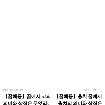
글
Previous
N
PREVIOUS POST
NEXT POST
post:
p
【꿈해몽】꿈에서 코의
【꿈해몽】충치 꿈에서
탐
의미와 상징은 무엇입니
충치의 의미와 상징은