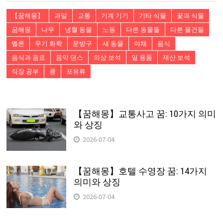
【꿈해몽】
과일
교통
기계 기기
기타 식물
꽃과 식물
꿈해몽
나무
냉혈 동물
노동
다른 동물들
다른 물건들
멜론
무기 화학
문방구
새 동물
야채
음식
음식과 음료
음악 댄스
의상 보석
일 용품
재산 보석
직장 공부
콩
포유류
【꿈해몽】교통사고 꿈: 10가지 의미
와 상징
2026-07-04
【꿈해몽】호텔 수영장 꿈: 14가지
의미와 상징
2026-07-04