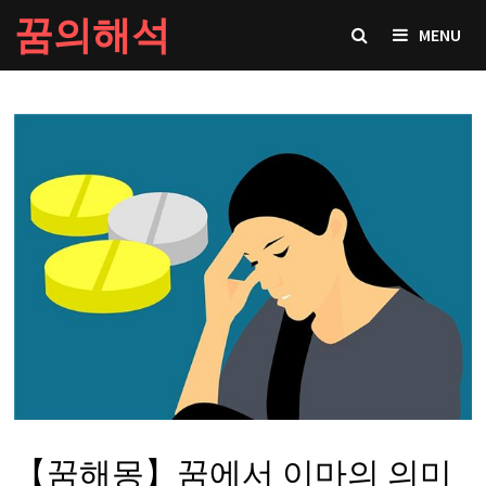
Skip
꿈의해석
MENU
to
content
【꿈해몽】꿈에서 이마의 의미