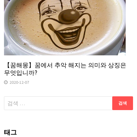
【꿈해몽】꿈에서 추악 해지는 의미와 상징은
무엇입니까?
2020-12-07
다
음
검
색:
태그