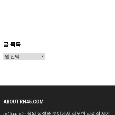
글 목록
글
목
록
ABOUT RN45.COM
rn45.com은 꿈의 점성술 분야에서 심오한 심리적 세계