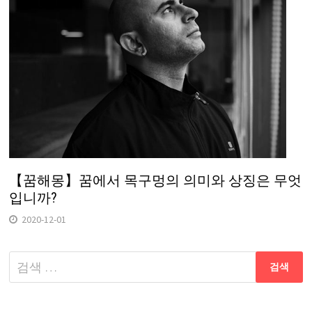
【꿈해몽】꿈에서 목구멍의 의미와 상징은 무엇
입니까?
2020-12-01
다
음
검