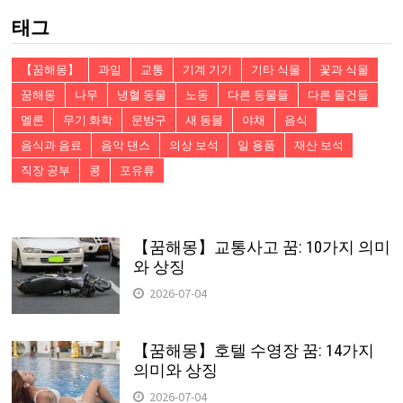
색:
태그
【꿈해몽】
과일
교통
기계 기기
기타 식물
꽃과 식물
꿈해몽
나무
냉혈 동물
노동
다른 동물들
다른 물건들
멜론
무기 화학
문방구
새 동물
야채
음식
음식과 음료
음악 댄스
의상 보석
일 용품
재산 보석
직장 공부
콩
포유류
【꿈해몽】교통사고 꿈: 10가지 의미
와 상징
2026-07-04
【꿈해몽】호텔 수영장 꿈: 14가지
의미와 상징
2026-07-04