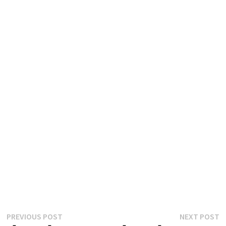
글
Previous
N
PREVIOUS POST
NEXT POST