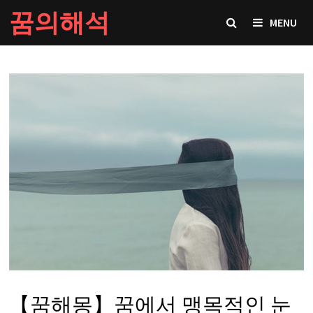
Skip
꿈의해석
MENU
to
content
【꿈해몽】꿈에서 맹목적인 눈