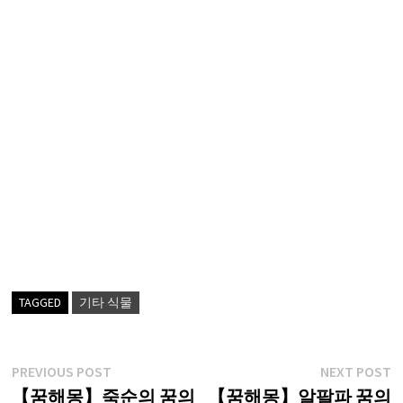
TAGGED
기타 식물
글
Previous
N
PREVIOUS POST
NEXT POST
post:
p
【꿈해몽】죽순의 꿈의
【꿈해몽】알팔파 꿈의