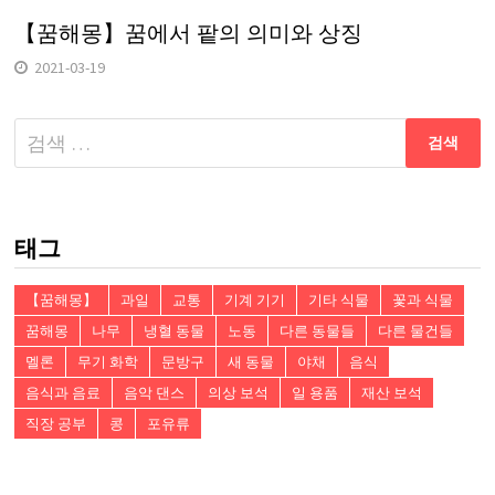
【꿈해몽】꿈에서 팥의 의미와 상징
2021-03-19
다
음
검
색:
태그
【꿈해몽】
과일
교통
기계 기기
기타 식물
꽃과 식물
꿈해몽
나무
냉혈 동물
노동
다른 동물들
다른 물건들
멜론
무기 화학
문방구
새 동물
야채
음식
음식과 음료
음악 댄스
의상 보석
일 용품
재산 보석
직장 공부
콩
포유류