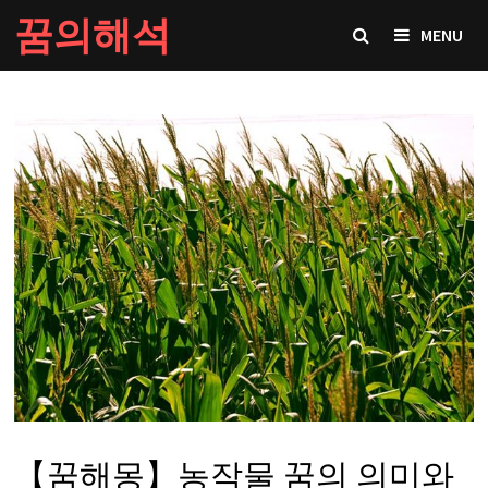
Skip
꿈의해석
MENU
to
content
【꿈해몽】농작물 꿈의 의미와