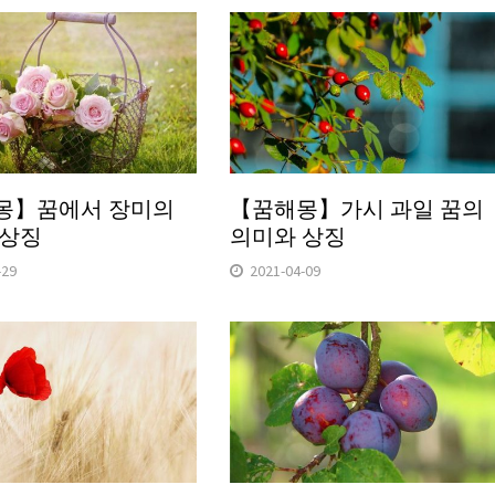
몽】꿈에서 장미의
【꿈해몽】가시 과일 꿈의
 상징
의미와 상징
-29
2021-04-09