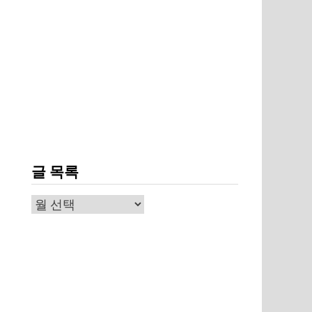
글 목록
글
목
록