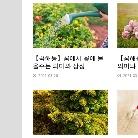
【꿈해몽】꿈에서 꽃에 물
【꿈해
을주는 의미와 상징
의미와
2021-03-26
2021-03