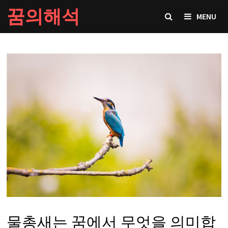
Skip
꿈의해석
MENU
to
content
물총새는 꿈에서 무엇을 의미합