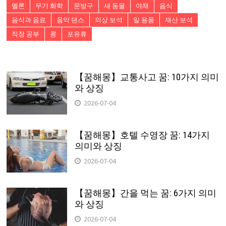
멜론
무기 화학
문방구
새 동물
야채
음식
음식과 음료
음악 댄스
의상 보석
일 용품
재산 보석
직장 공부
콩
포유류
【꿈해몽】교통사고 꿈: 10가지 의미
와 상징
2026-07-04
【꿈해몽】호텔 수영장 꿈: 14가지
의미와 상징
2026-07-04
【꿈해몽】간을 먹는 꿈: 6가지 의미
와 상징
2026-07-04