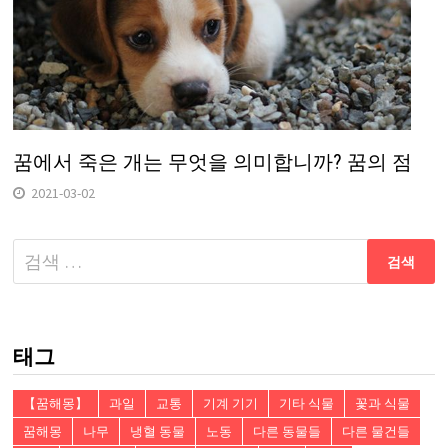
꿈에서 죽은 개는 무엇을 의미합니까? 꿈의 점
2021-03-02
다
음
검
색:
태그
【꿈해몽】
과일
교통
기계 기기
기타 식물
꽃과 식물
꿈해몽
나무
냉혈 동물
노동
다른 동물들
다른 물건들