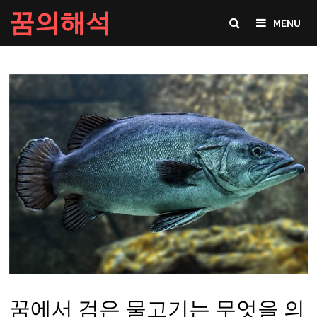
Skip
꿈의해석
MENU
to
content
꿈에서 검은 물고기는 무엇을 의