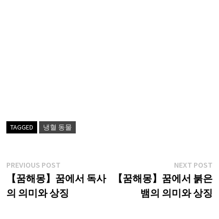
TAGGED
냉혈 동물
글
Previous
N
PREVIOUS POST
NEXT POST
post:
p
【꿈해몽】꿈에서 독사
【꿈해몽】꿈에서 붉은
탐
의 의미와 상징
뱀의 의미와 상징
색