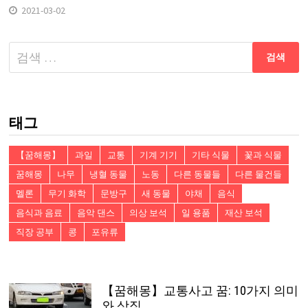
2021-03-02
다
음
검
색:
태그
【꿈해몽】
과일
교통
기계 기기
기타 식물
꽃과 식물
꿈해몽
나무
냉혈 동물
노동
다른 동물들
다른 물건들
멜론
무기 화학
문방구
새 동물
야채
음식
음식과 음료
음악 댄스
의상 보석
일 용품
재산 보석
직장 공부
콩
포유류
【꿈해몽】교통사고 꿈: 10가지 의미
와 상징