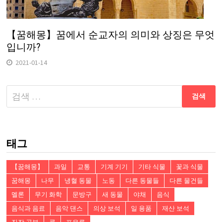
【꿈해몽】꿈에서 순교자의 의미와 상징은 무엇
입니까?
2021-01-14
다
음
검
색:
태그
【꿈해몽】
과일
교통
기계 기기
기타 식물
꽃과 식물
꿈해몽
나무
냉혈 동물
노동
다른 동물들
다른 물건들
멜론
무기 화학
문방구
새 동물
야채
음식
음식과 음료
음악 댄스
의상 보석
일 용품
재산 보석