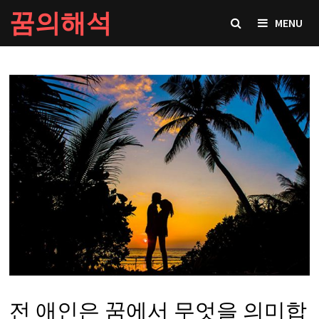
Skip
꿈의해석
MENU
to
content
전 애인은 꿈에서 무엇을 의미합