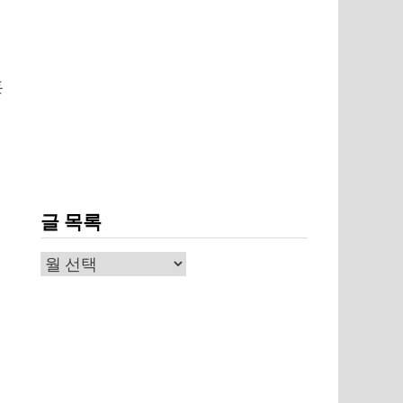
혼
글 목록
글
목
록