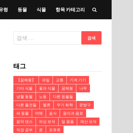
유령
동물
식물
항목 카테고리
다
음
검
색:
태그
【꿈해몽】
과일
교통
기계 기기
기타 식물
꽃과 식물
꿈해몽
나무
냉혈 동물
노동
다른 동물들
다른 물건들
멜론
무기 화학
문방구
새 동물
야채
음식
음식과 음료
음악 댄스
의상 보석
일 용품
재산 보석
직장 공부
콩
포유류