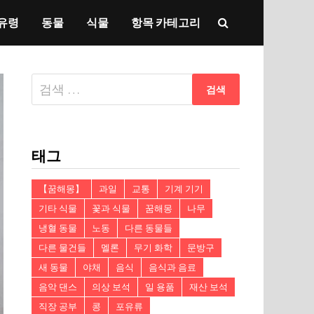
유령
동물
식물
항목 카테고리
다
음
검
색:
태그
【꿈해몽】
과일
교통
기계 기기
기타 식물
꽃과 식물
꿈해몽
나무
냉혈 동물
노동
다른 동물들
다른 물건들
멜론
무기 화학
문방구
새 동물
야채
음식
음식과 음료
음악 댄스
의상 보석
일 용품
재산 보석
직장 공부
콩
포유류