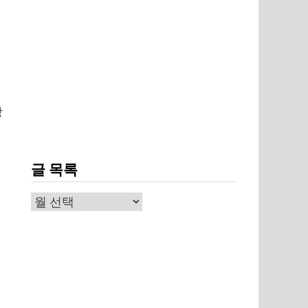
방
글 목록
글
나
목
록