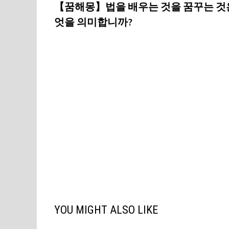
post:
【꿈해몽】법을 배우는 것을 꿈꾸는 것
탐
엇을 의미합니까?
색
YOU MIGHT ALSO LIKE