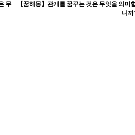
은 무
【꿈해몽】관개를 꿈꾸는 것은 무엇을 의미
니까