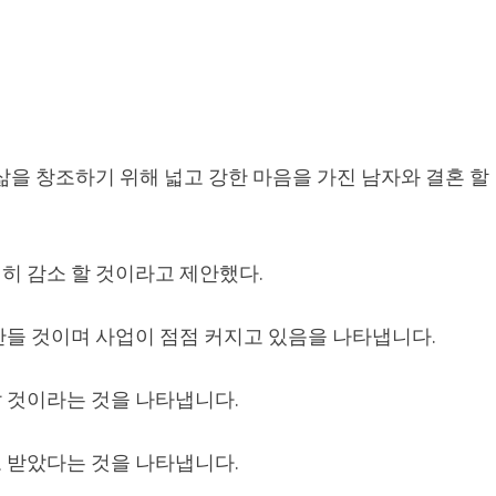
삶을 창조하기 위해 넓고 강한 마음을 가진 남자와 결혼 할
히 감소 할 것이라고 제안했다.
만들 것이며 사업이 점점 커지고 있음을 나타냅니다.
 것이라는 것을 나타냅니다.
 받았다는 것을 나타냅니다.