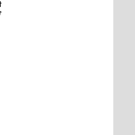
post:
합
?