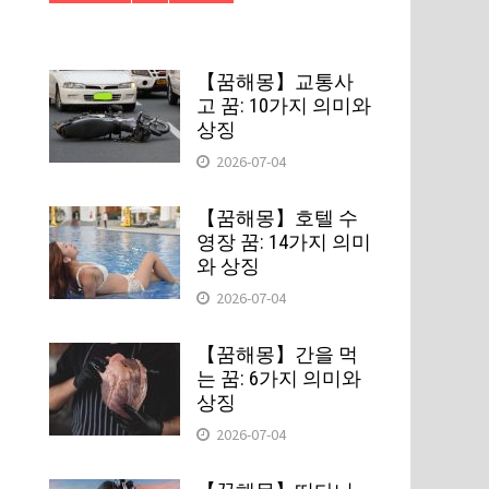
【꿈해몽】교통사
고 꿈: 10가지 의미와
상징
2026-07-04
【꿈해몽】호텔 수
영장 꿈: 14가지 의미
와 상징
2026-07-04
【꿈해몽】간을 먹
는 꿈: 6가지 의미와
상징
2026-07-04