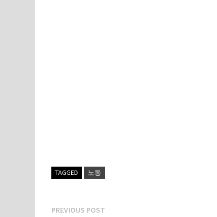
TAGGED
노동
글
Previous
PREVIOUS POST