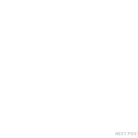
NEXT POS