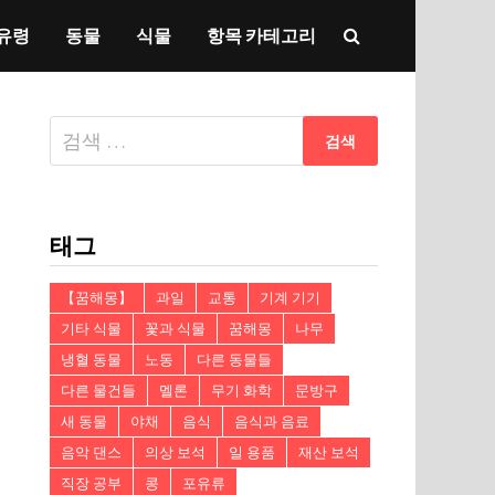
유령
동물
식물
항목 카테고리
다
음
검
색:
태그
【꿈해몽】
과일
교통
기계 기기
기타 식물
꽃과 식물
꿈해몽
나무
냉혈 동물
노동
다른 동물들
다른 물건들
멜론
무기 화학
문방구
새 동물
야채
음식
음식과 음료
음악 댄스
의상 보석
일 용품
재산 보석
직장 공부
콩
포유류