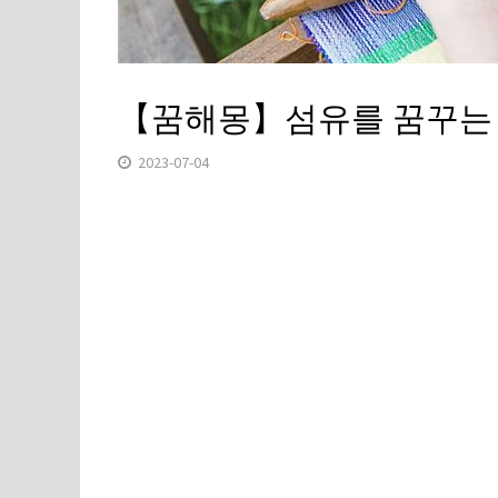
【꿈해몽】섬유를 꿈꾸는 
2023-07-04