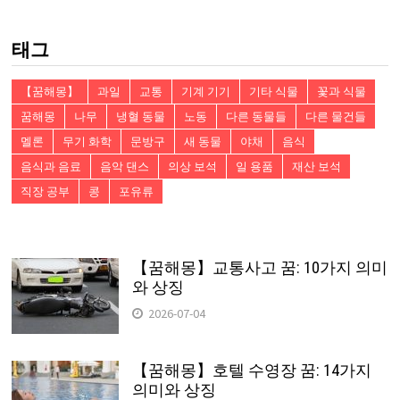
검
색:
태그
【꿈해몽】
과일
교통
기계 기기
기타 식물
꽃과 식물
꿈해몽
나무
냉혈 동물
노동
다른 동물들
다른 물건들
멜론
무기 화학
문방구
새 동물
야채
음식
음식과 음료
음악 댄스
의상 보석
일 용품
재산 보석
직장 공부
콩
포유류
【꿈해몽】교통사고 꿈: 10가지 의미
와 상징
2026-07-04
【꿈해몽】호텔 수영장 꿈: 14가지
의미와 상징