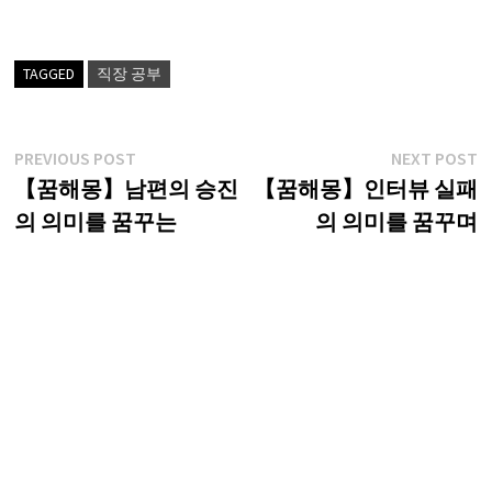
TAGGED
직장 공부
글
Previous
N
PREVIOUS POST
NEXT POST
post:
p
【꿈해몽】남편의 승진
【꿈해몽】인터뷰 실패
탐
의 의미를 꿈꾸는
의 의미를 꿈꾸며
색