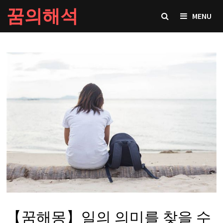
Skip
꿈의해석
MENU
to
content
【꿈해몽】일의 의미를 찾을 수