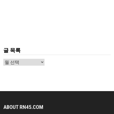
글 목록
글
목
록
ABOUT RN45.COM