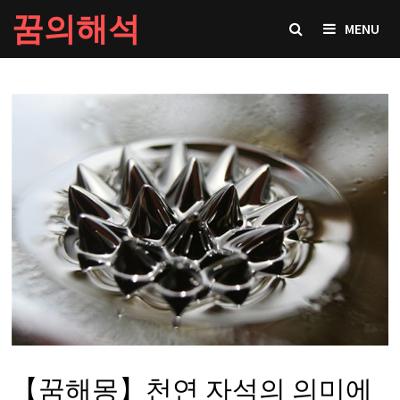
Skip
꿈의해석
MENU
to
content
【꿈해몽】천연 자석의 의미에