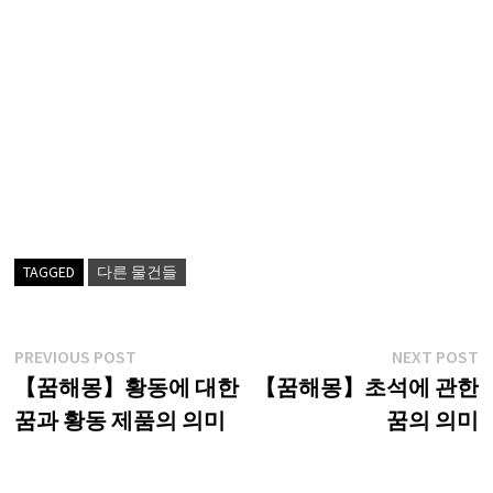
TAGGED
다른 물건들
글
Previous
N
PREVIOUS POST
NEXT POST
post:
p
【꿈해몽】황동에 대한
【꿈해몽】초석에 관한
탐
꿈과 황동 제품의 의미
꿈의 의미
색