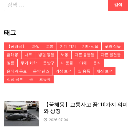
다
음
검
색:
태그
【꿈해몽】
과일
교통
기계 기기
기타 식물
꽃과 식물
꿈해몽
나무
냉혈 동물
노동
다른 동물들
다른 물건들
멜론
무기 화학
문방구
새 동물
야채
음식
음식과 음료
음악 댄스
의상 보석
일 용품
재산 보석
직장 공부
콩
포유류
【꿈해몽】교통사고 꿈: 10가지 의미
와 상징
2026-07-04