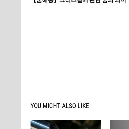
탐
색
YOU MIGHT ALSO LIKE