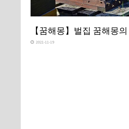
【꿈해몽】벌집 꿈해몽의
2021-11-19