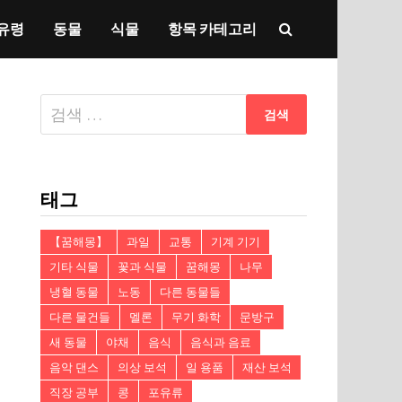
유령
동물
식물
항목 카테고리
다
음
검
색:
태그
【꿈해몽】
과일
교통
기계 기기
기타 식물
꽃과 식물
꿈해몽
나무
냉혈 동물
노동
다른 동물들
다른 물건들
멜론
무기 화학
문방구
새 동물
야채
음식
음식과 음료
음악 댄스
의상 보석
일 용품
재산 보석
직장 공부
콩
포유류