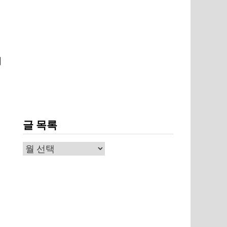
여
글 목록
글
목
록