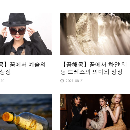
몽】꿈에서 예술의
【꿈해몽】꿈에서 하얀 웨
 상징
딩 드레스의 의미와 상징
-20
2021-08-21