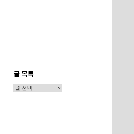
글 목록
글
목
록