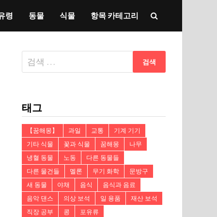
유령
동물
식물
항목 카테고리
다
음
검
색:
태그
【꿈해몽】
과일
교통
기계 기기
기타 식물
꽃과 식물
꿈해몽
나무
냉혈 동물
노동
다른 동물들
다른 물건들
멜론
무기 화학
문방구
새 동물
야채
음식
음식과 음료
음악 댄스
의상 보석
일 용품
재산 보석
직장 공부
콩
포유류