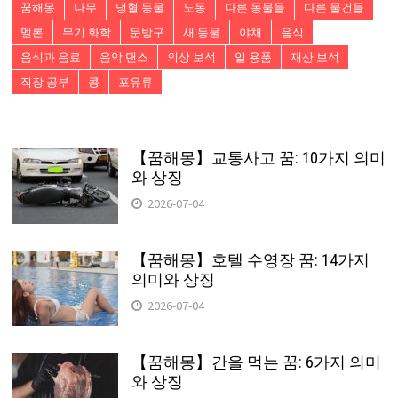
꿈해몽
나무
냉혈 동물
노동
다른 동물들
다른 물건들
멜론
무기 화학
문방구
새 동물
야채
음식
음식과 음료
음악 댄스
의상 보석
일 용품
재산 보석
직장 공부
콩
포유류
【꿈해몽】교통사고 꿈: 10가지 의미
와 상징
2026-07-04
【꿈해몽】호텔 수영장 꿈: 14가지
의미와 상징
2026-07-04
【꿈해몽】간을 먹는 꿈: 6가지 의미
와 상징