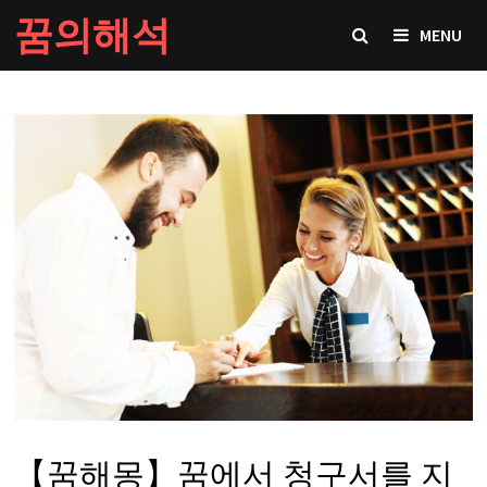
Skip
꿈의해석
MENU
to
content
【꿈해몽】꿈에서 청구서를 지