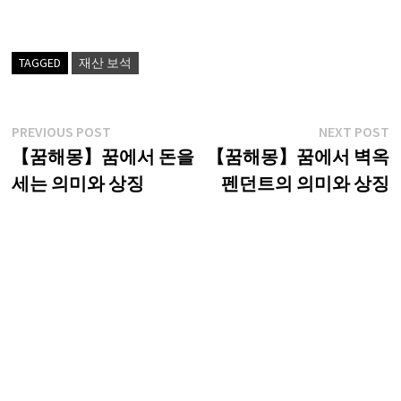
TAGGED
재산 보석
글
Previous
N
PREVIOUS POST
NEXT POST
post:
p
【꿈해몽】꿈에서 돈을
【꿈해몽】꿈에서 벽옥
탐
세는 의미와 상징
펜던트의 의미와 상징
색