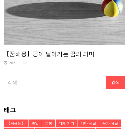
【꿈해몽】공이 날아가는 꿈의 의미
2021-11-08
다
음
검
색:
태그
【꿈해몽】
과일
교통
기계 기기
기타 식물
꽃과 식물