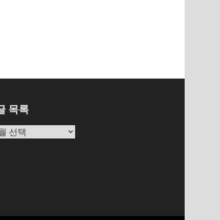
글 목록
글
목
록