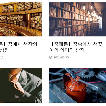
몽】꿈에서 책장의
【꿈해몽】꿈속에서 책꽂
 상징
이의 의미와 상징
-12
2021-06-30