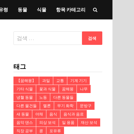
유령
동물
식물
항목 카테고리
다
음
검
색:
태그
【꿈해몽】
과일
교통
기계 기기
기타 식물
꽃과 식물
꿈해몽
나무
냉혈 동물
노동
다른 동물들
다른 물건들
멜론
무기 화학
문방구
새 동물
야채
음식
음식과 음료
음악 댄스
의상 보석
일 용품
재산 보석
직장 공부
콩
포유류