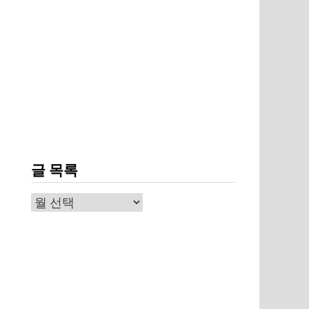
글 목록
글
목
록