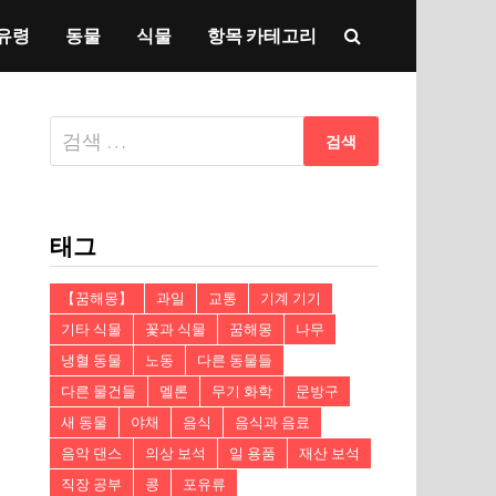
유령
동물
식물
항목 카테고리
다
음
검
색:
태그
【꿈해몽】
과일
교통
기계 기기
기타 식물
꽃과 식물
꿈해몽
나무
냉혈 동물
노동
다른 동물들
다른 물건들
멜론
무기 화학
문방구
새 동물
야채
음식
음식과 음료
음악 댄스
의상 보석
일 용품
재산 보석
직장 공부
콩
포유류