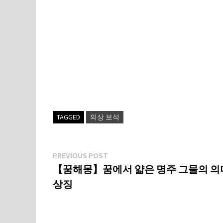
TAGGED
의상 보석
글
Previous
PREVIOUS POST
post:
【꿈해몽】꿈에서 얇은 명주 그물의 
탐
상징
색