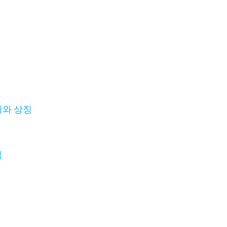
미와 상징
징