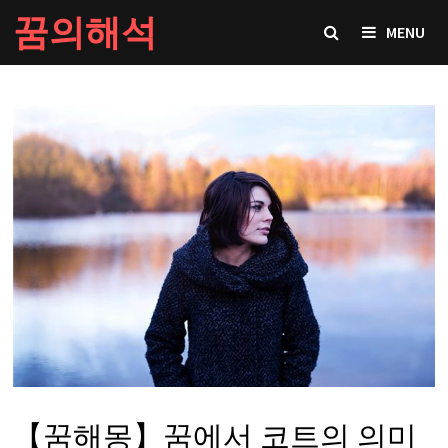
Skip
꿈의해석
MENU
to
content
【꿈해몽】꿈에서 코트의 의미