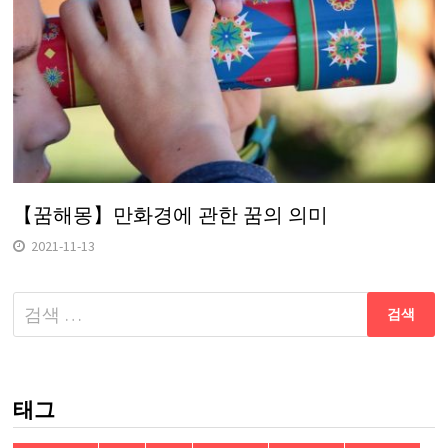
【꿈해몽】만화경에 관한 꿈의 의미
2021-11-13
다
음
검
색:
태그