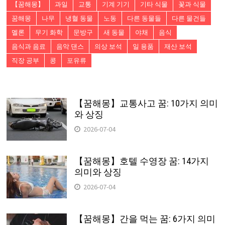
【꿈해몽】
과일
교통
기계 기기
기타 식물
꽃과 식물
꿈해몽
나무
냉혈 동물
노동
다른 동물들
다른 물건들
멜론
무기 화학
문방구
새 동물
야채
음식
음식과 음료
음악 댄스
의상 보석
일 용품
재산 보석
직장 공부
콩
포유류
【꿈해몽】교통사고 꿈: 10가지 의미
와 상징
2026-07-04
【꿈해몽】호텔 수영장 꿈: 14가지
의미와 상징
2026-07-04
【꿈해몽】간을 먹는 꿈: 6가지 의미