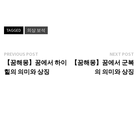
TAGGED
의상 보석
글
Previous
N
PREVIOUS POST
NEXT POST
post:
p
【꿈해몽】꿈에서 하이
【꿈해몽】꿈에서 군복
탐
힐의 의미와 상징
의 의미와 상징
색