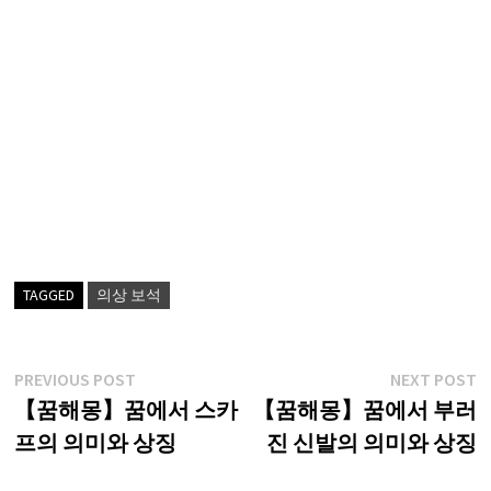
TAGGED
의상 보석
글
Previous
N
PREVIOUS POST
NEXT POST
post:
p
【꿈해몽】꿈에서 스카
【꿈해몽】꿈에서 부러
탐
프의 의미와 상징
진 신발의 의미와 상징
색