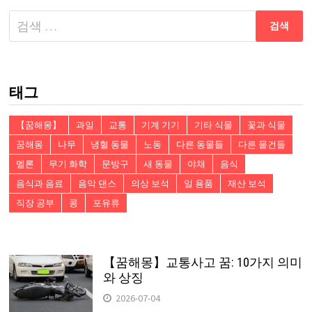
다
음
검
색:
태그
【꿈해몽】
과일
교통
기계 기기
기타 식물
꽃과 식물
꿈해몽
나무
냉혈 동물
노동
다른 동물들
다른 물건들
멜론
무기 화학
문방구
새 동물
야채
음식
음식과 음료
음악 댄스
의상 보석
일 용품
재산 보석
직장 공부
콩
포유류
【꿈해몽】교통사고 꿈: 10가지 의미
와 상징
2026-07-04