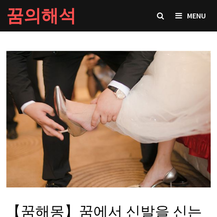
Skip
꿈의해석
MENU
to
content
【꿈해몽】꿈에서 신발을 신는