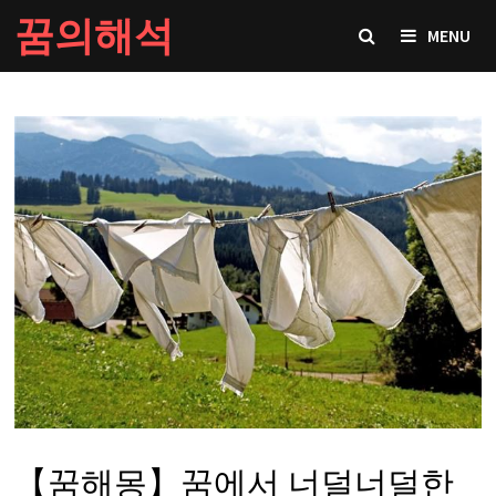
Skip
꿈의해석
MENU
to
content
【꿈해몽】꿈에서 너덜너덜한