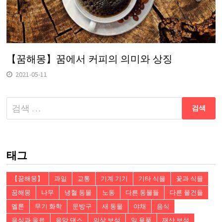
【꿈해몽】꿈에서 커피의 의미와 상징
2021-05-11
다
음
검
색:
태그
【꿈해몽】
과일
교통
기계 기기
기타 식물
꽃과 식물
꿈해몽
나무
냉혈 동물
노동
다른 동물들
다른 물건들
멜론
무기 화학
문방구
새 동물
야채
음식
음식과 음료
음악 댄스
의상 보석
일 용품
재산 보석