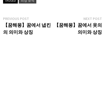
TAGGED
의상 보석
글
Previous
N
PREVIOUS POST
NEXT POST
post:
p
【꿈해몽】꿈에서 냅킨
【꿈해몽】꿈에서 옷의
탐
의 의미와 상징
의미와 상징
색