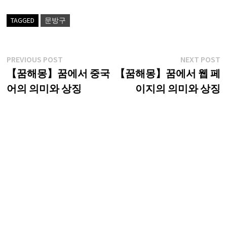
TAGGED
문방구
글
Previous
N
PREVIOUS POST
NEXT POST
post:
p
【꿈해몽】꿈에서 중국
【꿈해몽】꿈에서 웹 페
탐
어의 의미와 상징
이지의 의미와 상징
색