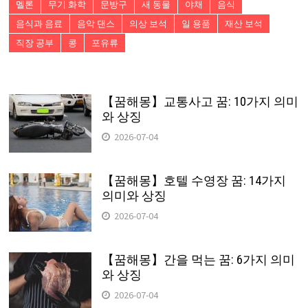
멜론
무기 화학
문방구
새 동물
야채
음식
음식과 음료
음악 댄스
의상 보석
일 용품
재산 보석
직장 공부
콩
포유류
【꿈해몽】교통사고 꿈: 10가지 의미
와 상징
2026-07-04
【꿈해몽】호텔 수영장 꿈: 14가지
의미와 상징
2026-07-04
【꿈해몽】간을 먹는 꿈: 6가지 의미
와 상징
2026-07-04