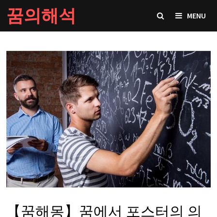
Skip
꿈의해석
MENU
to
content
【꿈해몽】꿈에서 포스터의 의