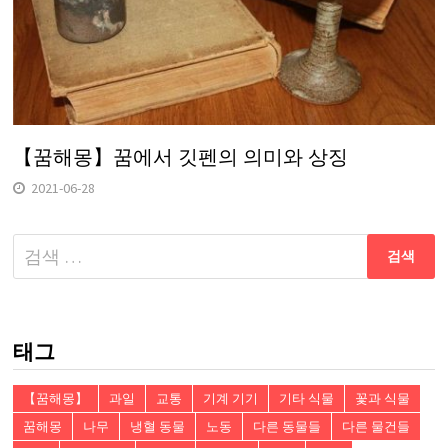
【꿈해몽】꿈에서 깃펜의 의미와 상징
2021-06-28
다
음
검
색:
태그
【꿈해몽】
과일
교통
기계 기기
기타 식물
꽃과 식물
꿈해몽
나무
냉혈 동물
노동
다른 동물들
다른 물건들