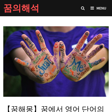
Skip
꿈의해석
MENU
to
content
【꿈해몽】꿈에서 영어 단어의