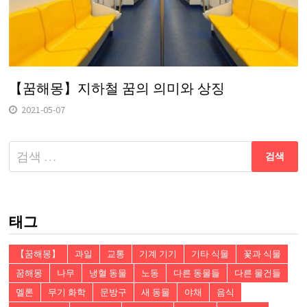
【꿈해몽】지하철 꿈의 의미와 상징
2021-05-07
다
음
검
색:
태그
【꿈해몽】
과일
교통
기계 기기
기타 식물
꽃과 식물
꿈해몽
나무
냉혈 동물
노동
다른 동물들
다른 물건들
멜론
무기 화학
문방구
새 동물
야채
음식