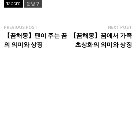
TAGGED
문방구
글
Previous
N
PREVIOUS POST
NEXT POST
post:
p
【꿈해몽】펜이 주는 꿈
【꿈해몽】꿈에서 가족
탐
의 의미와 상징
초상화의 의미와 상징
색