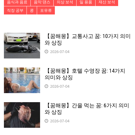
음식과 음료
음악 댄스
의상 보석
일 용품
재산 보석
직장 공부
콩
포유류
【꿈해몽】교통사고 꿈: 10가지 의미
와 상징
2026-07-04
【꿈해몽】호텔 수영장 꿈: 14가지
의미와 상징
2026-07-04
【꿈해몽】간을 먹는 꿈: 6가지 의미
와 상징
2026-07-04